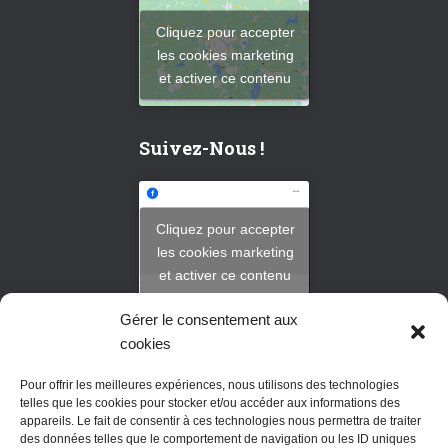
c
h
Cliquez pour accepter
e
les cookies marketing
r
et activer ce contenu
:
Suivez-Nous !
Cliquez pour accepter
les cookies marketing
et activer ce contenu
Gérer le consentement aux
cookies
Pour offrir les meilleures expériences, nous utilisons des technologies
PAGE ACCUEIL
telles que les cookies pour stocker et/ou accéder aux informations des
appareils. Le fait de consentir à ces technologies nous permettra de traiter
MENU DU JOUR
des données telles que le comportement de navigation ou les ID uniques