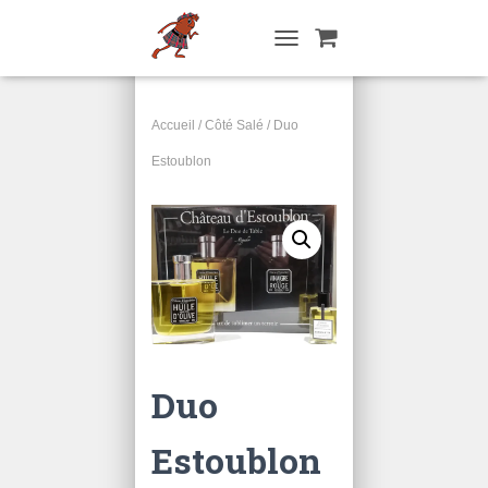
T
O
G
G
Accueil
/
Côté Salé
/ Duo
L
E
Estoublon
N
A
V
I
G
A
T
I
O
N
Duo
Estoublon