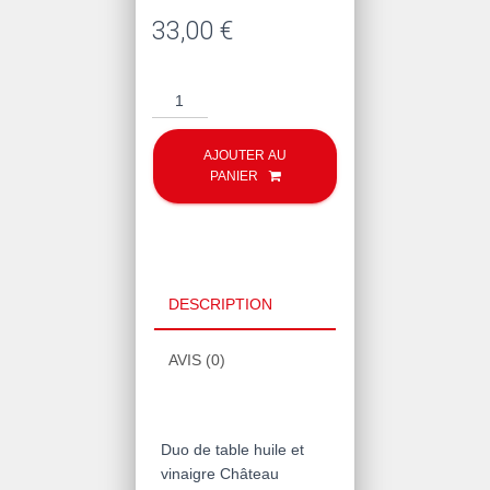
33,00
€
quantité
de
Duo
AJOUTER AU
Estoublon
PANIER
DESCRIPTION
AVIS (0)
Duo de table huile et
vinaigre Château