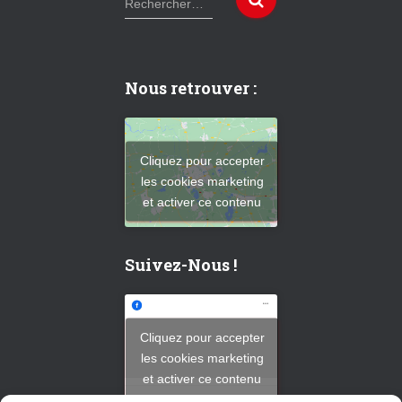
Rechercher…
e
c
h
e
Nous retrouver :
r
c
h
e
Cliquez pour accepter
r
les cookies marketing
et activer ce contenu
:
Suivez-Nous !
Cliquez pour accepter
les cookies marketing
et activer ce contenu