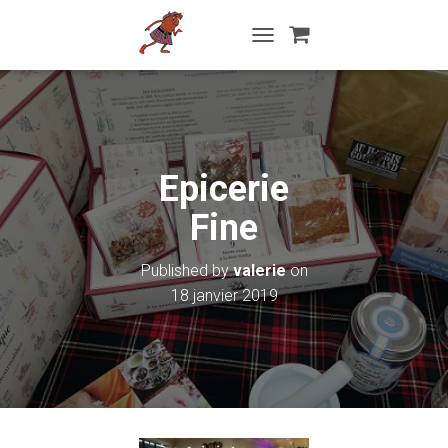
T
O
G
G
L
E
N
Epicerie
A
V
Fine
I
G
A
Published by
valerie
on
T
18 janvier 2019
I
O
N